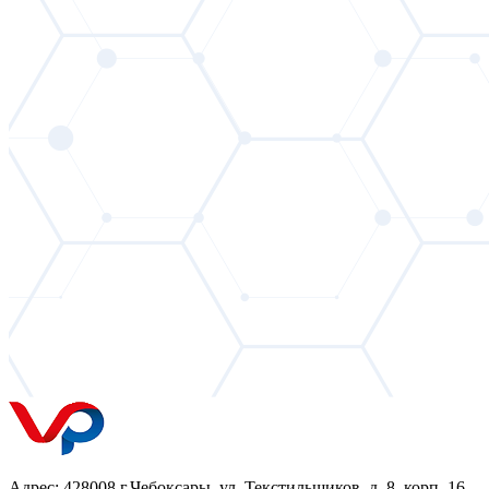
Адрес: 428008 г.Чебоксары, ул. Текстильщиков, д. 8, корп. 16